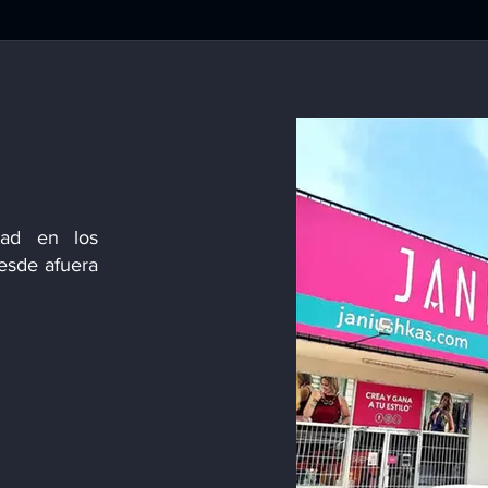
o
dad en los
esde afuera