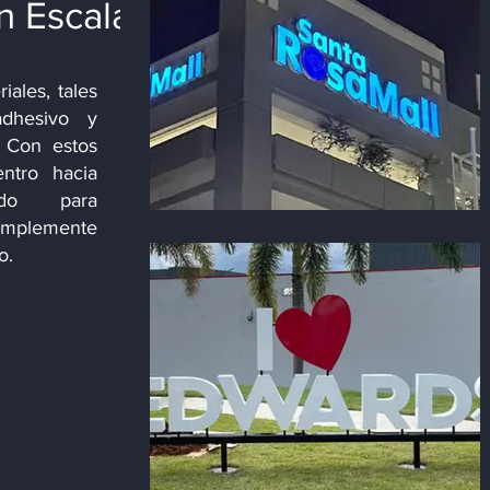
n Escala
ales, tales
adhesivo y
. Con estos
entro hacia
odo para
implemente
io.